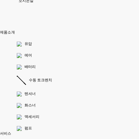
오시는길
제품소개
유압
에어
배터리
수동 토크렌치
텐셔너
화스너
액세서리
펌프
서비스