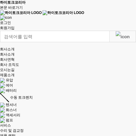
하이토크코리아
본문 바로가기
로그인
회원가입
회사소개
회사소개
회사연혁
회사 조직도
오시는길
제품소개
유압
에어
배터리
수동 토크렌치
텐셔너
화스너
액세서리
펌프
서비스
수리 및 검교정
제품 렌탈